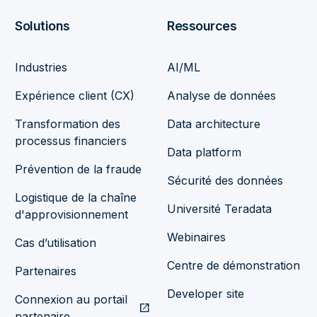
Solutions
Ressources
Industries
AI/ML
Expérience client (CX)
Analyse de données
Transformation des
Data architecture
processus financiers
Data platform
Prévention de la fraude
Sécurité des données
Logistique de la chaîne
Université Teradata
d'approvisionnement
Webinaires
Cas d’utilisation
Centre de démonstration
Partenaires
Developer site
Connexion au portail
open_in_new
partenaire