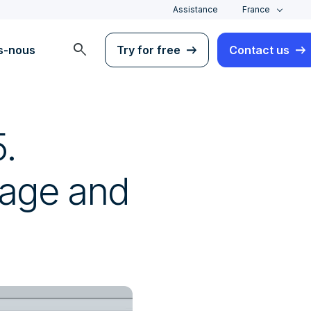
Assistance
France
search
s-nous
Try for free
Contact us
5.
tage and