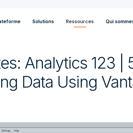
ateforme
Solutions
Ressources
Qui somme
s: Analytics 123 | 
zing Data Using Van