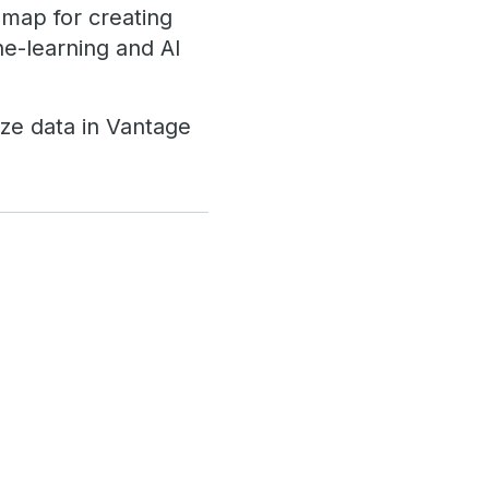
dmap for creating
ne-learning and AI
ize data in Vantage